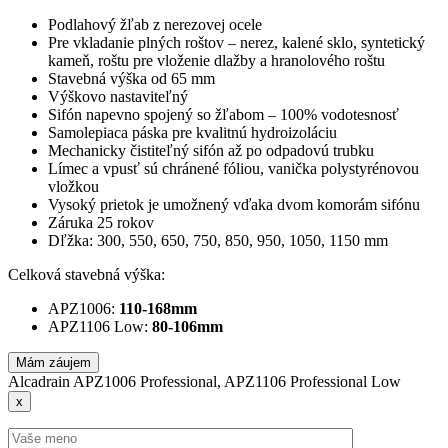
Podlahový žľab z nerezovej ocele
Pre vkladanie plných roštov – nerez, kalené sklo, syntetický
kameň, roštu pre vloženie dlažby a hranolového roštu
Stavebná výška od 65 mm
Výškovo nastaviteľný
Sifón napevno spojený so žľabom – 100% vodotesnosť
Samolepiaca páska pre kvalitnú hydroizoláciu
Mechanicky čistiteľný sifón až po odpadovú trubku
Límec a vpusť sú chránené fóliou, vanička polystyrénovou
vložkou
Vysoký prietok je umožnený vďaka dvom komorám sifónu
Záruka 25 rokov
Dľžka: 300, 550, 650, 750, 850, 950, 1050, 1150 mm
Celková stavebná výška:
APZ1006:
110-168mm
APZ1106 Low:
80-106mm
Mám záujem
Alcadrain APZ1006 Professional, APZ1106 Professional Low
x