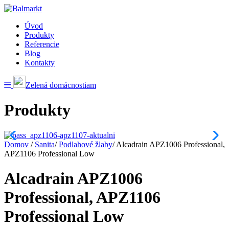
Úvod
Produkty
Referencie
Blog
Kontakty
Zelená domácnostiam
Produkty
Domov
/
Sanita
/
Podlahové žlaby
/
Alcadrain APZ1006 Professional,
APZ1106 Professional Low
Alcadrain APZ1006
Professional, APZ1106
Professional Low