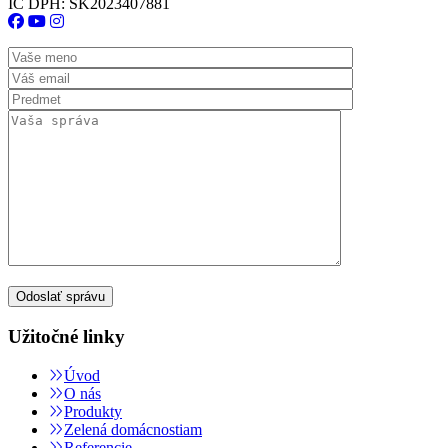
IČ DPH: SK2023407881
Užitočné linky
Úvod
O nás
Produkty
Zelená domácnostiam
Referencie