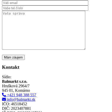
Kontakt
Sídlo:
Balmarkt s.r.o.
Hrušková 2964/7
945 01, Komárno
+421 948 388 557
info@balmarkt.sk
IČO: 46518452
DIČ: 2023407881