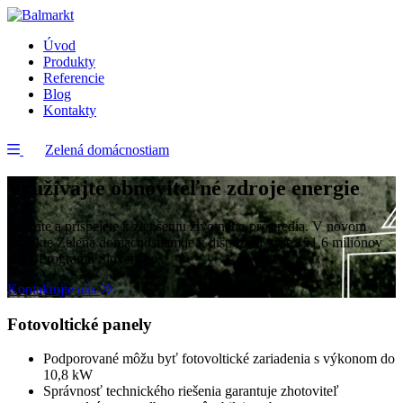
Úvod
Produkty
Referencie
Blog
Kontakty
Zelená domácnostiam
Využívajte obnoviteľné zdroje energie
Ušetríte a prispejete k zlepšeniu životného prostredia. V novom
projekte Zelená domácnostiam je k dispozícii vyše 151,6 miliónov
eur z Programu Slovensko.
Kontaktujte nás
Fotovoltické panely
Podporované môžu byť fotovoltické zariadenia s výkonom do
10,8 kW
Správnosť technického riešenia garantuje zhotoviteľ