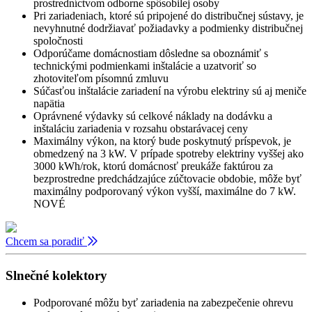
prostredníctvom odborne spôsobilej osoby
Pri zariadeniach, ktoré sú pripojené do distribučnej sústavy, je
nevyhnutné dodržiavať požiadavky a podmienky distribučnej
spoločnosti
Odporúčame domácnostiam dôsledne sa oboznámiť s
technickými podmienkami inštalácie a uzatvoriť so
zhotoviteľom písomnú zmluvu
Súčasťou inštalácie zariadení na výrobu elektriny sú aj meniče
napätia
Oprávnené výdavky sú celkové náklady na dodávku a
inštaláciu zariadenia v rozsahu obstarávacej ceny
Maximálny výkon, na ktorý bude poskytnutý príspevok, je
obmedzený na 3 kW. V prípade spotreby elektriny vyššej ako
3000 kWh/rok, ktorú domácnosť preukáže faktúrou za
bezprostredne predchádzajúce zúčtovacie obdobie, môže byť
maximálny podporovaný výkon vyšší, maximálne do 7 kW.
NOVÉ
Chcem sa poradiť
Slnečné kolektory
Podporované môžu byť zariadenia na zabezpečenie ohrevu