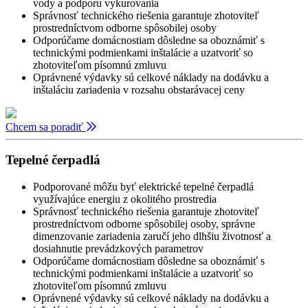
vody a podporu vykurovania
Správnosť technického riešenia garantuje zhotoviteľ
prostredníctvom odborne spôsobilej osoby
Odporúčame domácnostiam dôsledne sa oboznámiť s
technickými podmienkami inštalácie a uzatvoriť so
zhotoviteľom písomnú zmluvu
Oprávnené výdavky sú celkové náklady na dodávku a
inštaláciu zariadenia v rozsahu obstarávacej ceny
Chcem sa poradiť
Tepelné čerpadlá
Podporované môžu byť elektrické tepelné čerpadlá
využívajúce energiu z okolitého prostredia
Správnosť technického riešenia garantuje zhotoviteľ
prostredníctvom odborne spôsobilej osoby, správne
dimenzovanie zariadenia zaručí jeho dlhšiu životnosť a
dosiahnutie prevádzkových parametrov
Odporúčame domácnostiam dôsledne sa oboznámiť s
technickými podmienkami inštalácie a uzatvoriť so
zhotoviteľom písomnú zmluvu
Oprávnené výdavky sú celkové náklady na dodávku a