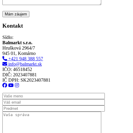
Kontakt
Sídlo:
Balmarkt s.r.o.
Hrušková 2964/7
945 01, Komárno
+421 948 388 557
info@balmarkt.sk
IČO: 46518452
DIČ: 2023407881
IČ DPH: SK2023407881