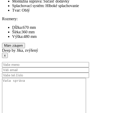
Montážna súprava: Súčasť dodávky
Splachovací systém: Hlboké splachovanie
Tvar: Oblý
Rozmery:
Dĺžka:670 mm
Šírka:360 mm
Výška:480 mm
Mám záujem
Deep by Jika, zvýšený
x