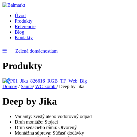
Úvod
Produkty
Referencie
Blog
Kontakty
Zelená domácnostiam
Produkty
Domov
/
Sanita
/
WC kombi
/
Deep by Jika
Deep by Jika
Varianty: zvislý alebo vodorovný odpad
Druh montáže: Stojaci
Druh sedacieho rámu: Otvorený
Montážna súprava: Súčasť dodávky