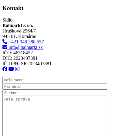
Kontakt
Sídlo:
Balmarkt s.r.o.
Hrušková 2964/7
945 01, Komárno
+421 948 388 557
info@balmarkt.sk
IČO: 46518452
DIČ: 2023407881
IČ DPH: SK2023407881