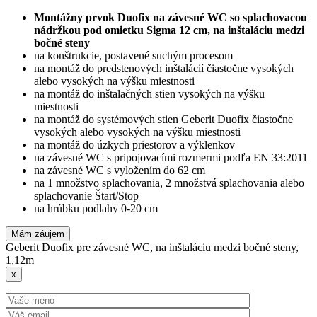
Montážny prvok Duofix na závesné WC so splachovacou
nádržkou pod omietku Sigma 12 cm, na inštaláciu medzi
bočné steny
na konštrukcie, postavené suchým procesom
na montáž do predstenových inštalácií čiastočne vysokých
alebo vysokých na výšku miestnosti
na montáž do inštalačných stien vysokých na výšku
miestnosti
na montáž do systémových stien Geberit Duofix čiastočne
vysokých alebo vysokých na výšku miestnosti
na montáž do úzkych priestorov a výklenkov
na závesné WC s pripojovacími rozmermi podľa EN 33:2011
na závesné WC s vyložením do 62 cm
na 1 množstvo splachovania, 2 množstvá splachovania alebo
splachovanie Štart/Stop
na hrúbku podlahy 0-20 cm
Mám záujem
Geberit Duofix pre závesné WC, na inštaláciu medzi bočné steny,
1,12m
x