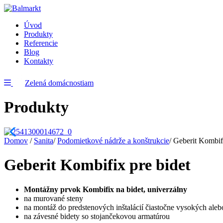
Úvod
Produkty
Referencie
Blog
Kontakty
Zelená domácnostiam
Produkty
Domov
/
Sanita
/
Podomietkové nádrže a konštrukcie
/
Geberit Kombifi
Geberit Kombifix pre bidet
Montážny prvok Kombifix na bidet, univerzálny
na murované steny
na montáž do predstenových inštalácií čiastočne vysokých ale
na závesné bidety so stojančekovou armatúrou