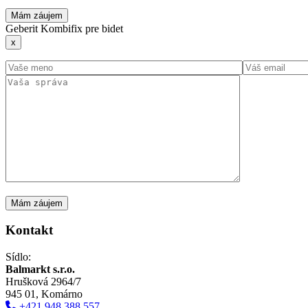
Mám záujem
Geberit Kombifix pre bidet
x
Kontakt
Sídlo:
Balmarkt s.r.o.
Hrušková 2964/7
945 01, Komárno
+421 948 388 557