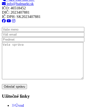
info@balmarkt.sk
IČO: 46518452
DIČ: 2023407881
IČ DPH: SK2023407881
Užitočné linky
Úvod