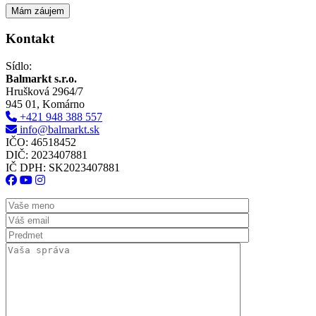
Kontakt
Sídlo:
Balmarkt s.r.o.
Hrušková 2964/7
945 01, Komárno
+421 948 388 557
info@balmarkt.sk
IČO: 46518452
DIČ: 2023407881
IČ DPH: SK2023407881