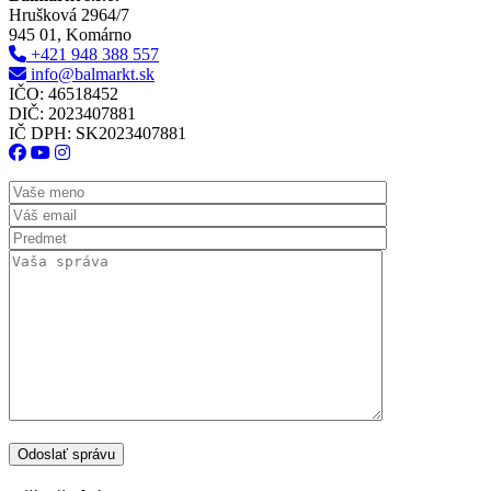
Hrušková 2964/7
945 01, Komárno
+421 948 388 557
info@balmarkt.sk
IČO: 46518452
DIČ: 2023407881
IČ DPH: SK2023407881