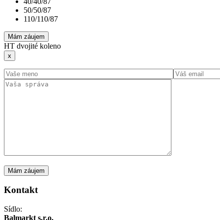
40/40/87
50/50/87
110/110/87
Mám záujem
HT dvojité koleno
x
Kontakt
Sídlo:
Balmarkt s.r.o.