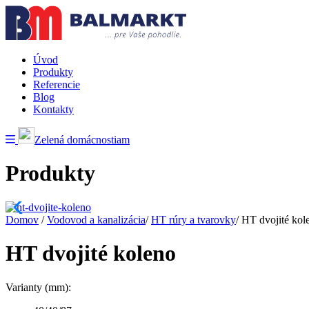
Úvod
Produkty
Referencie
Blog
Kontakty
Zelená domácnostiam
Produkty
Domov
/
Vodovod a kanalizácia
/
HT rúry a tvarovky
/
HT dvojité kol
HT dvojité koleno
Varianty (mm):