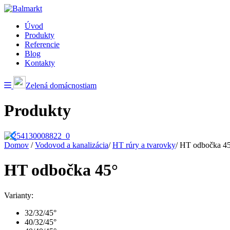
Úvod
Produkty
Referencie
Blog
Kontakty
Zelená domácnostiam
Produkty
Domov
/
Vodovod a kanalizácia
/
HT rúry a tvarovky
/
HT odbočka 4
HT odbočka 45°
Varianty:
32/32/45°
40/32/45°