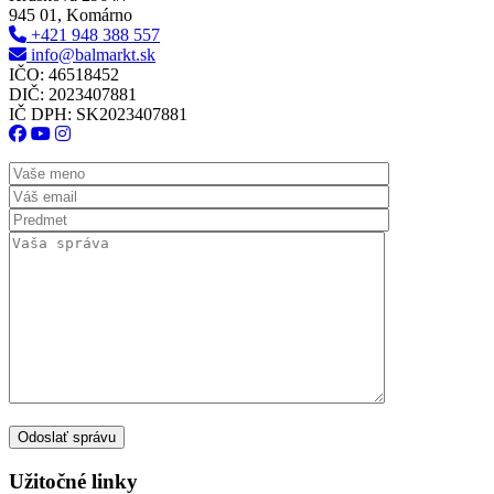
945 01, Komárno
+421 948 388 557
info@balmarkt.sk
IČO: 46518452
DIČ: 2023407881
IČ DPH: SK2023407881
Užitočné linky