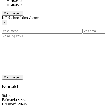
400/160
400/200
Mám záujem
KG šachtové dno zberné
x
Kontakt
Sídlo:
Balmarkt s.r.o.
Hrušková 2964/7