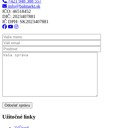
+421 948 388 557
info@balmarkt.sk
IČO: 46518452
DIČ: 2023407881
IČ DPH: SK2023407881
Užitočné linky
Úvod