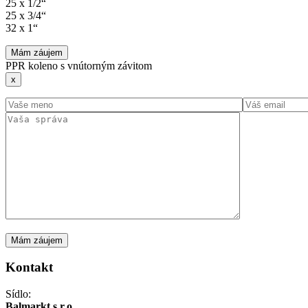
25 x 1/2“
25 x 3/4“
32 x 1“
Mám záujem
PPR koleno s vnútorným závitom
x
Kontakt
Sídlo:
Balmarkt s.r.o.