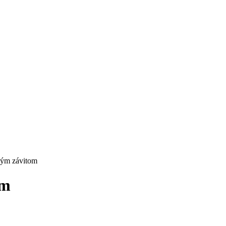
ným závitom
om