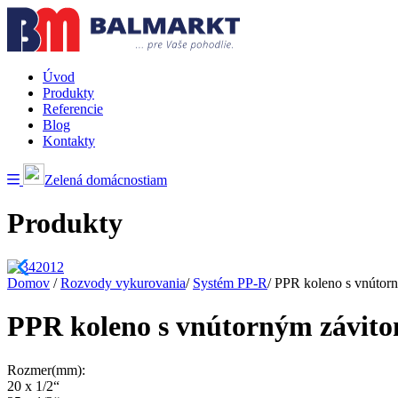
Úvod
Produkty
Referencie
Blog
Kontakty
Zelená domácnostiam
Produkty
Domov
/
Rozvody vykurovania
/
Systém PP-R
/
PPR koleno s vnútor
PPR koleno s vnútorným závit
Rozmer(mm):
20 x 1/2“