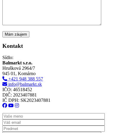
Kontakt
Sídlo:
Balmarkt s.r.o.
Hrušková 2964/7
945 01, Komárno
+421 948 388 557
info@balmarkt.sk
IČO: 46518452
DIČ: 2023407881
IČ DPH: SK2023407881