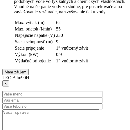
podobných vode vo fyzikálnych a chemických vlastnostiach.
Vhodné na čerpanie vody zo studne, pre postrekovače a na
zavlažovanie v záhrade, na zvyšovanie tlaku vody.
Max. výtlak (m)
62
Max. prietok (l/min)
55
Napájacie napätie (V)
230
Sacia schopnosť (m)
9
Sacie pripojenie
1″ vnútorný závit
Výkon (kW)
0.9
Výtlačné pripojenie
1″ vnútorný závit
Mám záujem
LEO AJm90H
x