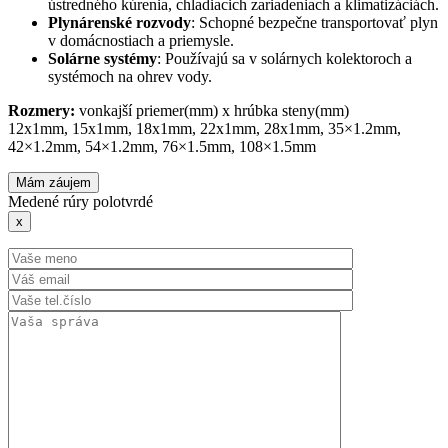
ústredného kúrenia, chladiacich zariadeniach a klimatizáciách.
Plynárenské rozvody
: Schopné bezpečne transportovať plyn
v domácnostiach a priemysle.
Solárne systémy
: Používajú sa v solárnych kolektoroch a
systémoch na ohrev vody.
Rozmery:
vonkajší priemer(mm) x hrúbka steny(mm)
12x1mm, 15x1mm, 18x1mm, 22x1mm, 28x1mm, 35×1.2mm,
42×1.2mm, 54×1.2mm, 76×1.5mm, 108×1.5mm
Mám záujem
Medené rúry polotvrdé
x