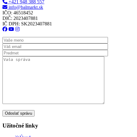
+421 948 388 557
info@balmarkt.sk
IČO: 46518452
DIČ: 2023407881
IČ DPH: SK2023407881
Užitočné linky