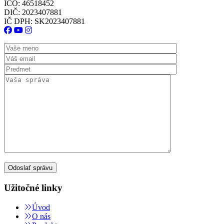
IČO: 46518452
DIČ: 2023407881
IČ DPH: SK2023407881
Užitočné linky
Úvod
O nás