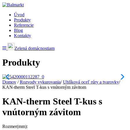
Úvod
Produkty
Referencie
Blog
Kontakty
Zelená domácnostiam
Produkty
Domov
/
Rozvody vykurovania
/
Uhlíková oceľ rúry a tvarovky
/
KAN-therm Steel T-kus s vnútorným závitom
KAN-therm Steel T-kus s
vnútorným závitom
Rozmer(mm):