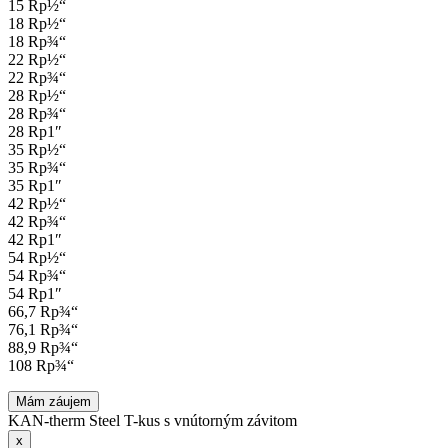
15 Rp½“
18 Rp½“
18 Rp¾“
22 Rp½“
22 Rp¾“
28 Rp½“
28 Rp¾“
28 Rp1″
35 Rp½“
35 Rp¾“
35 Rp1″
42 Rp½“
42 Rp¾“
42 Rp1″
54 Rp½“
54 Rp¾“
54 Rp1″
66,7 Rp¾“
76,1 Rp¾“
88,9 Rp¾“
108 Rp¾“
Mám záujem
KAN-therm Steel T-kus s vnútorným závitom
x