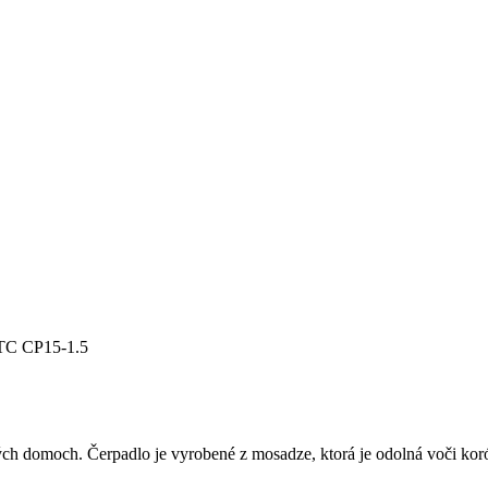
 TC CP15-1.5
ných domoch. Čerpadlo je vyrobené z mosadze, ktorá je odolná voči koró