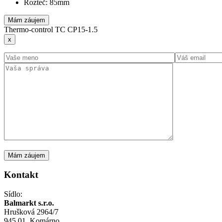
Rozteč: 85mm
Mám záujem
Thermo-control TC CP15-1.5
x
Kontakt
Sídlo:
Balmarkt s.r.o.
Hrušková 2964/7
945 01, Komárno