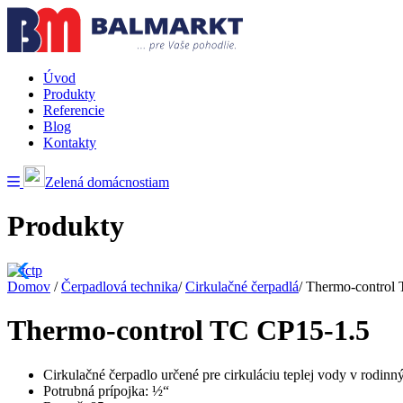
Úvod
Produkty
Referencie
Blog
Kontakty
Zelená domácnostiam
Produkty
Domov
/
Čerpadlová technika
/
Cirkulačné čerpadlá
/
Thermo-control
Thermo-control TC CP15-1.5
Cirkulačné čerpadlo určené pre cirkuláciu teplej vody v rodin
Potrubná prípojka: ½“