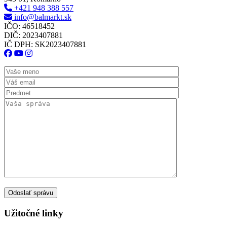
+421 948 388 557
info@balmarkt.sk
IČO: 46518452
DIČ: 2023407881
IČ DPH: SK2023407881
Užitočné linky