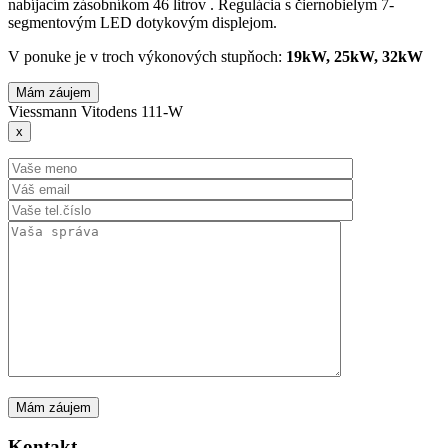
nabíjacím zásobníkom 46 litrov . Regulácia s čiernobielym 7-
segmentovým LED dotykovým displejom.
V ponuke je v troch výkonových stupňoch:
19kW, 25kW, 32kW
Mám záujem
Viessmann Vitodens 111-W
x
Kontakt