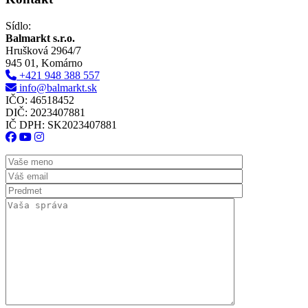
Sídlo:
Balmarkt s.r.o.
Hrušková 2964/7
945 01, Komárno
+421 948 388 557
info@balmarkt.sk
IČO: 46518452
DIČ: 2023407881
IČ DPH: SK2023407881