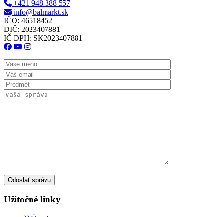
+421 948 388 557
info@balmarkt.sk
IČO: 46518452
DIČ: 2023407881
IČ DPH: SK2023407881
Užitočné linky