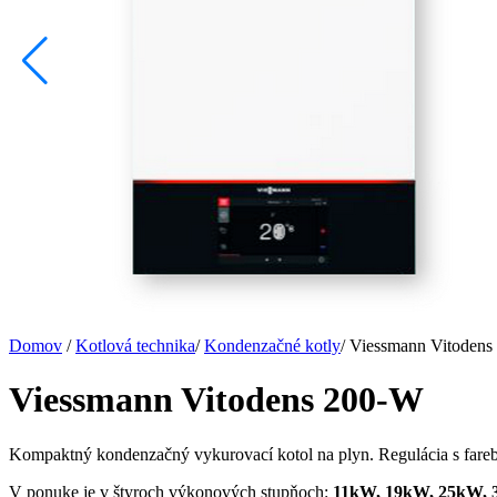
Domov
/
Kotlová technika
/
Kondenzačné kotly
/
Viessmann Vitodens
Viessmann Vitodens 200-W
Kompaktný kondenzačný vykurovací kotol na plyn. Regulácia s fa
V ponuke je v štyroch výkonových stupňoch:
11kW, 19kW, 25kW,