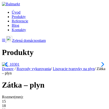
Úvod
Produkty
Referencie
Blog
Kontakty
Zelená domácnostiam
Produkty
Domov
/
Rozvody vykurovania
/
Lisovacie tvarovky na plyn
/
Zátka
– plyn
Zátka – plyn
Rozmer(mm):
15
18