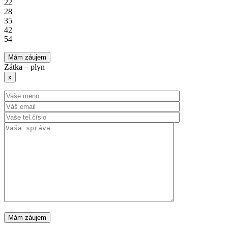
22
28
35
42
54
Mám záujem
Zátka – plyn
x