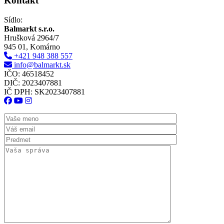
Kontakt
Sídlo:
Balmarkt s.r.o.
Hrušková 2964/7
945 01, Komárno
+421 948 388 557
info@balmarkt.sk
IČO: 46518452
DIČ: 2023407881
IČ DPH: SK2023407881