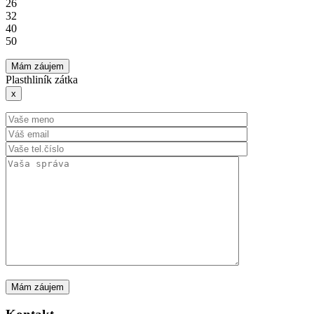
26
32
40
50
Mám záujem
Plasthliník zátka
x