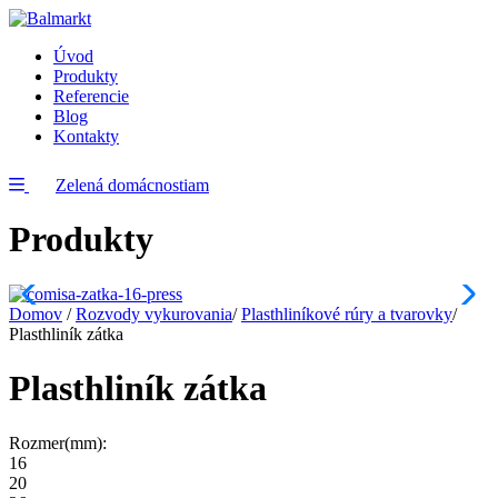
Úvod
Produkty
Referencie
Blog
Kontakty
Zelená domácnostiam
Produkty
Domov
/
Rozvody vykurovania
/
Plasthliníkové rúry a tvarovky
/
Plasthliník zátka
Plasthliník zátka
Rozmer(mm):
16
20