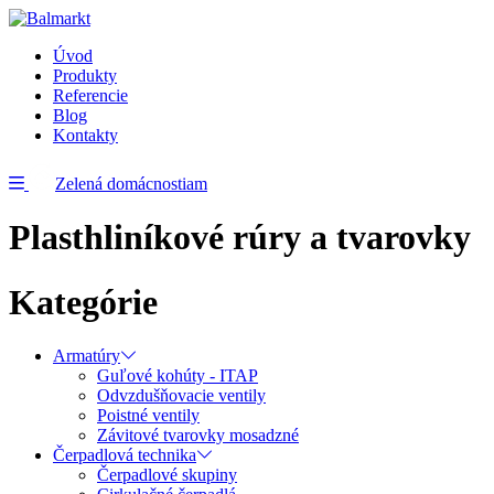
Úvod
Produkty
Referencie
Blog
Kontakty
Zelená domácnostiam
Plasthliníkové rúry a tvarovky
Kategórie
Armatúry
Guľové kohúty - ITAP
Odvzdušňovacie ventily
Poistné ventily
Závitové tvarovky mosadzné
Čerpadlová technika
Čerpadlové skupiny