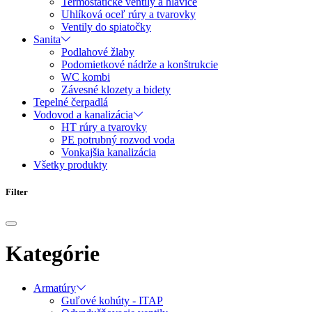
Termostatické ventily a hlavice
Uhlíková oceľ rúry a tvarovky
Ventily do spiatočky
Sanita
Podlahové žlaby
Podomietkové nádrže a konštrukcie
WC kombi
Závesné klozety a bidety
Tepelné čerpadlá
Vodovod a kanalizácia
HT rúry a tvarovky
PE potrubný rozvod voda
Vonkajšia kanalizácia
Všetky produkty
Filter
Kategórie
Armatúry
Guľové kohúty - ITAP