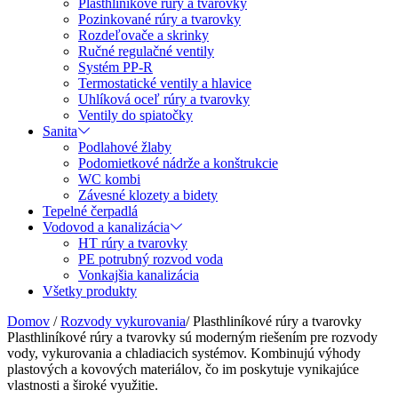
Plasthliníkové rúry a tvarovky
Pozinkované rúry a tvarovky
Rozdeľovače a skrinky
Ručné regulačné ventily
Systém PP-R
Termostatické ventily a hlavice
Uhlíková oceľ rúry a tvarovky
Ventily do spiatočky
Sanita
Podlahové žlaby
Podomietkové nádrže a konštrukcie
WC kombi
Závesné klozety a bidety
Tepelné čerpadlá
Vodovod a kanalizácia
HT rúry a tvarovky
PE potrubný rozvod voda
Vonkajšia kanalizácia
Všetky produkty
Domov
/
Rozvody vykurovania
/
Plasthliníkové rúry a tvarovky
Plasthliníkové rúry a tvarovky sú moderným riešením pre rozvody
vody, vykurovania a chladiacich systémov. Kombinujú výhody
plastových a kovových materiálov, čo im poskytuje vynikajúce
vlastnosti a široké využitie.