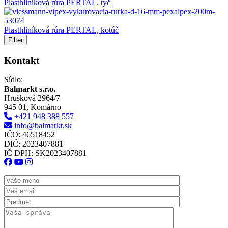
Plasthliníková rúra PERTAL, tyč
Plasthliníková rúra PERTAL, kotúč
Filter
Kontakt
Sídlo:
Balmarkt s.r.o.
Hrušková 2964/7
945 01, Komárno
+421 948 388 557
info@balmarkt.sk
IČO: 46518452
DIČ: 2023407881
IČ DPH: SK2023407881