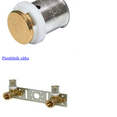
Plasthliník zátka