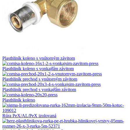
Plasthliník koleno s vnútorným závitom
Plasthliník koleno s vonkajším závitom
Plasthliník prechod s vnútorným závitom
Plasthliník prechod s vonkajším závitom
Plasthliník koleno
Rúra PeX/AL/PeX izolovaná