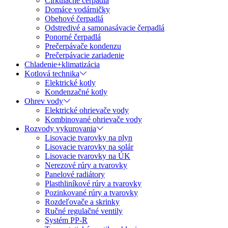
Cirkulačné čerpadlá
Domáce vodárničky
Obehové čerpadlá
Odstredivé a samonasávacie čerpadlá
Ponorné čerpadlá
Prečerpávače kondenzu
Prečerpávacie zariadenie
Chladenie+klimatizácia
Kotlová technika
Elektrické kotly
Kondenzačné kotly
Ohrev vody
Elektrické ohrievače vody
Kombinované ohrievače vody
Rozvody vykurovania
Lisovacie tvarovky na plyn
Lisovacie tvarovky na solár
Lisovacie tvarovky na ÚK
Nerezové rúry a tvarovky
Panelové radiátory
Plasthliníkové rúry a tvarovky
Pozinkované rúry a tvarovky
Rozdeľovače a skrinky
Ručné regulačné ventily
Systém PP-R