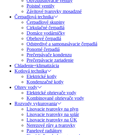
Odvzdušňovacie ventily
Poistné ventily
Závitové tvarovky mosadzné
Čerpadlová technika
Čerpadlové skupiny
Cirkulačné čerpadlá
Domáce vodárničky
Obehové čerpadlá
Odstredivé a samonasávacie čerpadlá
Ponorné čerpadlá
Prečerpávače kondenzu
Prečerpávacie zariadenie
Chladenie+klimatizácia
Kotlová technika
Elektrické kotly
Kondenzačné kotly
Ohrev vody
Elektrické ohrievače vody
Kombinované ohrievače vody
Rozvody vykurovania
Lisovacie tvarovky na plyn
Lisovacie tvarovky na solár
Lisovacie tvarovky na ÚK
Nerezové rúry a tvarovky
Panelové radiátory