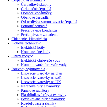
Čerpadlová technika
Čerpadlové skupiny
Cirkulačné čerpadlá
Domáce vodárničky
Obehové čerpadlá
Odstredivé a samonasávacie čerpadlá
Ponorné čerpadlá
Prečerpávače kondenzu
Prečerpávacie zariadenie
Chladenie+klimatizácia
Kotlová technika
Elektrické kotly
Kondenzačné kotly
Ohrev vody
Elektrické ohrievače vody
Kombinované ohrievače vody
Rozvody vykurovania
Lisovacie tvarovky na plyn
Lisovacie tvarovky na solár
Lisovacie tvarovky na ÚK
Nerezové rúry a tvarovky
Panelové radiátory
Plasthliníkové rúry a tvarovky
Pozinkované rúry a tvarovky
Rozdeľovače a skrinky