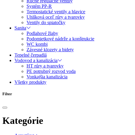
Ručné regulačné ventily
Systém PP-R
Termostatické ventily a hlavice
Uhlíková oceľ rúry a tvarovky
Ventily do spiatočky
Sanita
Podlahové žlaby
Podomietkové nádrže a konštrukcie
WC kombi
Závesné klozety a bidety
Tepelné čerpadlá
Vodovod a kanalizácia
HT rúry a tvarovky
PE potrubný rozvod voda
Vonkajšia kanalizácia
Všetky produkty
Filter
Kategórie