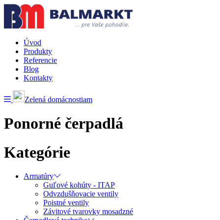
Úvod
Produkty
Referencie
Blog
Kontakty
Zelená domácnostiam
Ponorné čerpadlá
Kategórie
Armatúry
Guľové kohúty - ITAP
Odvzdušňovacie ventily
Poistné ventily
Závitové tvarovky mosadzné