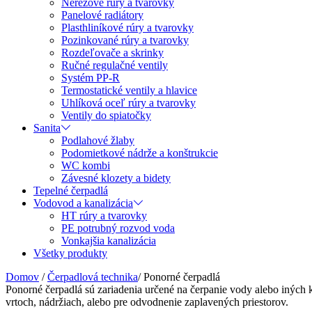
Nerezové rúry a tvarovky
Panelové radiátory
Plasthliníkové rúry a tvarovky
Pozinkované rúry a tvarovky
Rozdeľovače a skrinky
Ručné regulačné ventily
Systém PP-R
Termostatické ventily a hlavice
Uhlíková oceľ rúry a tvarovky
Ventily do spiatočky
Sanita
Podlahové žlaby
Podomietkové nádrže a konštrukcie
WC kombi
Závesné klozety a bidety
Tepelné čerpadlá
Vodovod a kanalizácia
HT rúry a tvarovky
PE potrubný rozvod voda
Vonkajšia kanalizácia
Všetky produkty
Domov
/
Čerpadlová technika
/
Ponorné čerpadlá
Ponorné čerpadlá sú zariadenia určené na čerpanie vody alebo iných 
vrtoch, nádržiach, alebo pre odvodnenie zaplavených priestorov.