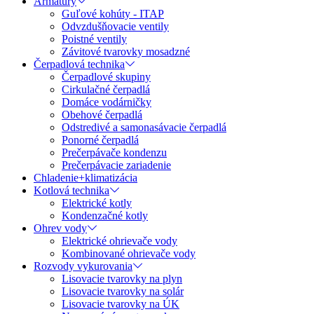
Armatúry
Guľové kohúty - ITAP
Odvzdušňovacie ventily
Poistné ventily
Závitové tvarovky mosadzné
Čerpadlová technika
Čerpadlové skupiny
Cirkulačné čerpadlá
Domáce vodárničky
Obehové čerpadlá
Odstredivé a samonasávacie čerpadlá
Ponorné čerpadlá
Prečerpávače kondenzu
Prečerpávacie zariadenie
Chladenie+klimatizácia
Kotlová technika
Elektrické kotly
Kondenzačné kotly
Ohrev vody
Elektrické ohrievače vody
Kombinované ohrievače vody
Rozvody vykurovania
Lisovacie tvarovky na plyn
Lisovacie tvarovky na solár
Lisovacie tvarovky na ÚK