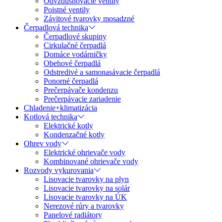
Odvzdušňovacie ventily
Poistné ventily
Závitové tvarovky mosadzné
Čerpadlová technika
Čerpadlové skupiny
Cirkulačné čerpadlá
Domáce vodárničky
Obehové čerpadlá
Odstredivé a samonasávacie čerpadlá
Ponorné čerpadlá
Prečerpávače kondenzu
Prečerpávacie zariadenie
Chladenie+klimatizácia
Kotlová technika
Elektrické kotly
Kondenzačné kotly
Ohrev vody
Elektrické ohrievače vody
Kombinované ohrievače vody
Rozvody vykurovania
Lisovacie tvarovky na plyn
Lisovacie tvarovky na solár
Lisovacie tvarovky na ÚK
Nerezové rúry a tvarovky
Panelové radiátory