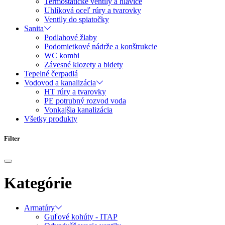
Termostatické ventily a hlavice
Uhlíková oceľ rúry a tvarovky
Ventily do spiatočky
Sanita
Podlahové žlaby
Podomietkové nádrže a konštrukcie
WC kombi
Závesné klozety a bidety
Tepelné čerpadlá
Vodovod a kanalizácia
HT rúry a tvarovky
PE potrubný rozvod voda
Vonkajšia kanalizácia
Všetky produkty
Filter
Kategórie
Armatúry
Guľové kohúty - ITAP