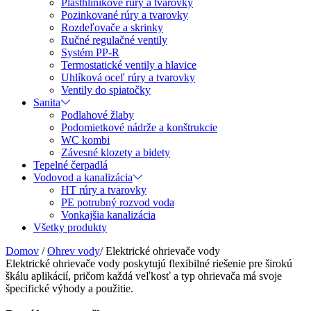
Plasthliníkové rúry a tvarovky
Pozinkované rúry a tvarovky
Rozdeľovače a skrinky
Ručné regulačné ventily
Systém PP-R
Termostatické ventily a hlavice
Uhlíková oceľ rúry a tvarovky
Ventily do spiatočky
Sanita
Podlahové žlaby
Podomietkové nádrže a konštrukcie
WC kombi
Závesné klozety a bidety
Tepelné čerpadlá
Vodovod a kanalizácia
HT rúry a tvarovky
PE potrubný rozvod voda
Vonkajšia kanalizácia
Všetky produkty
Domov
/
Ohrev vody
/
Elektrické ohrievače vody
Elektrické ohrievače vody poskytujú flexibilné riešenie pre širokú
škálu aplikácií, pričom každá veľkosť a typ ohrievača má svoje
špecifické výhody a použitie.