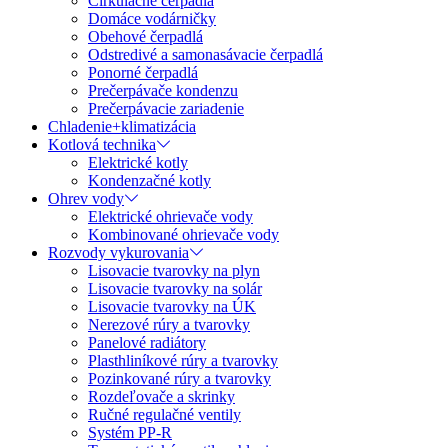
Cirkulačné čerpadlá
Domáce vodárničky
Obehové čerpadlá
Odstredivé a samonasávacie čerpadlá
Ponorné čerpadlá
Prečerpávače kondenzu
Prečerpávacie zariadenie
Chladenie+klimatizácia
Kotlová technika
Elektrické kotly
Kondenzačné kotly
Ohrev vody
Elektrické ohrievače vody
Kombinované ohrievače vody
Rozvody vykurovania
Lisovacie tvarovky na plyn
Lisovacie tvarovky na solár
Lisovacie tvarovky na ÚK
Nerezové rúry a tvarovky
Panelové radiátory
Plasthliníkové rúry a tvarovky
Pozinkované rúry a tvarovky
Rozdeľovače a skrinky
Ručné regulačné ventily
Systém PP-R