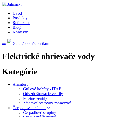
Úvod
Produkty
Referencie
Blog
Kontakty
Zelená domácnostiam
Elektrické ohrievače vody
Kategórie
Armatúry
Guľové kohúty - ITAP
Odvzdušňovacie ventily
Poistné ventily
Závitové tvarovky mosadzné
Čerpadlová technika
Čerpadlové skupiny