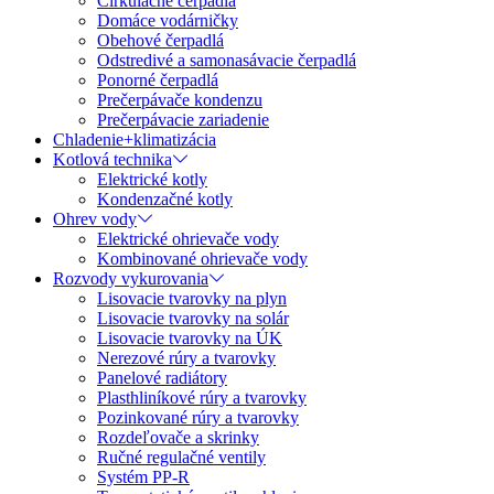
Cirkulačné čerpadlá
Domáce vodárničky
Obehové čerpadlá
Odstredivé a samonasávacie čerpadlá
Ponorné čerpadlá
Prečerpávače kondenzu
Prečerpávacie zariadenie
Chladenie+klimatizácia
Kotlová technika
Elektrické kotly
Kondenzačné kotly
Ohrev vody
Elektrické ohrievače vody
Kombinované ohrievače vody
Rozvody vykurovania
Lisovacie tvarovky na plyn
Lisovacie tvarovky na solár
Lisovacie tvarovky na ÚK
Nerezové rúry a tvarovky
Panelové radiátory
Plasthliníkové rúry a tvarovky
Pozinkované rúry a tvarovky
Rozdeľovače a skrinky
Ručné regulačné ventily
Systém PP-R