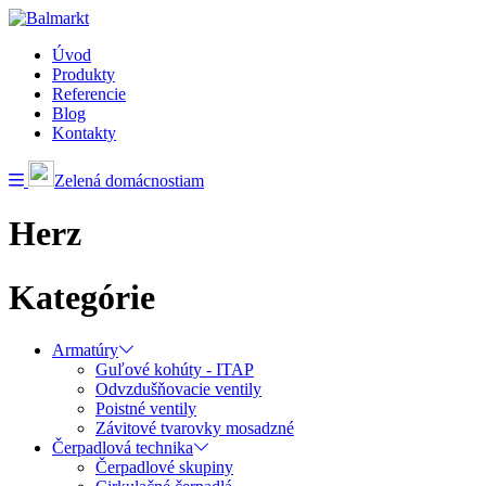
Úvod
Produkty
Referencie
Blog
Kontakty
Zelená domácnostiam
Herz
Kategórie
Armatúry
Guľové kohúty - ITAP
Odvzdušňovacie ventily
Poistné ventily
Závitové tvarovky mosadzné
Čerpadlová technika
Čerpadlové skupiny