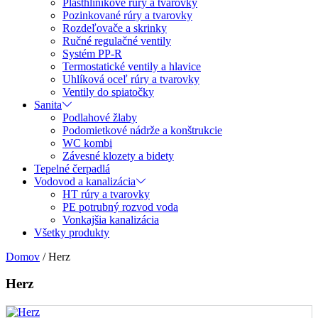
Plasthliníkové rúry a tvarovky
Pozinkované rúry a tvarovky
Rozdeľovače a skrinky
Ručné regulačné ventily
Systém PP-R
Termostatické ventily a hlavice
Uhlíková oceľ rúry a tvarovky
Ventily do spiatočky
Sanita
Podlahové žlaby
Podomietkové nádrže a konštrukcie
WC kombi
Závesné klozety a bidety
Tepelné čerpadlá
Vodovod a kanalizácia
HT rúry a tvarovky
PE potrubný rozvod voda
Vonkajšia kanalizácia
Všetky produkty
Domov
/
Herz
Herz