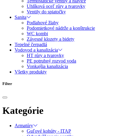
Termostatické ventily a hlavice
Uhlíková oceľ rúry a tvarovky
Ventily do spiatočky
Sanita
Podlahové žlaby
Podomietkové nádrže a konštrukcie
WC kombi
Závesné klozety a bidety
Tepelné čerpadlá
Vodovod a kanalizácia
HT rúry a tvarovky
PE potrubný rozvod voda
Vonkajšia kanalizácia
Všetky produkty
Filter
Kategórie
Armatúry
Guľové kohúty - ITAP