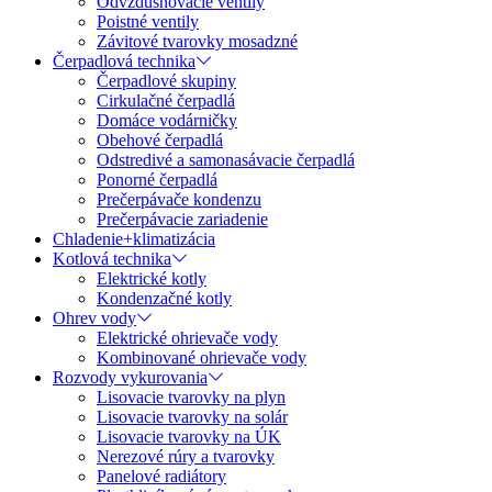
Odvzdušňovacie ventily
Poistné ventily
Závitové tvarovky mosadzné
Čerpadlová technika
Čerpadlové skupiny
Cirkulačné čerpadlá
Domáce vodárničky
Obehové čerpadlá
Odstredivé a samonasávacie čerpadlá
Ponorné čerpadlá
Prečerpávače kondenzu
Prečerpávacie zariadenie
Chladenie+klimatizácia
Kotlová technika
Elektrické kotly
Kondenzačné kotly
Ohrev vody
Elektrické ohrievače vody
Kombinované ohrievače vody
Rozvody vykurovania
Lisovacie tvarovky na plyn
Lisovacie tvarovky na solár
Lisovacie tvarovky na ÚK
Nerezové rúry a tvarovky
Panelové radiátory