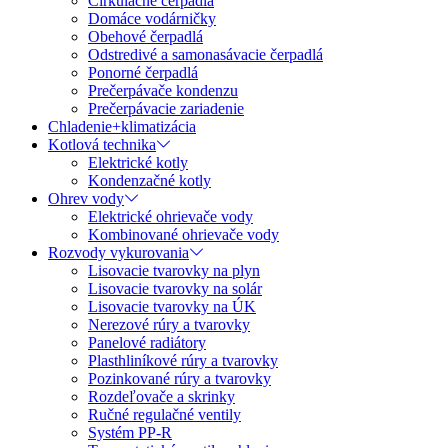
Cirkulačné čerpadlá
Domáce vodárničky
Obehové čerpadlá
Odstredivé a samonasávacie čerpadlá
Ponorné čerpadlá
Prečerpávače kondenzu
Prečerpávacie zariadenie
Chladenie+klimatizácia
Kotlová technika
Elektrické kotly
Kondenzačné kotly
Ohrev vody
Elektrické ohrievače vody
Kombinované ohrievače vody
Rozvody vykurovania
Lisovacie tvarovky na plyn
Lisovacie tvarovky na solár
Lisovacie tvarovky na ÚK
Nerezové rúry a tvarovky
Panelové radiátory
Plasthliníkové rúry a tvarovky
Pozinkované rúry a tvarovky
Rozdeľovače a skrinky
Ručné regulačné ventily
Systém PP-R