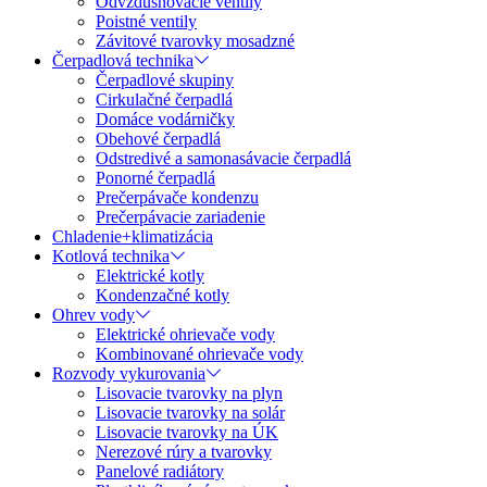
Odvzdušňovacie ventily
Poistné ventily
Závitové tvarovky mosadzné
Čerpadlová technika
Čerpadlové skupiny
Cirkulačné čerpadlá
Domáce vodárničky
Obehové čerpadlá
Odstredivé a samonasávacie čerpadlá
Ponorné čerpadlá
Prečerpávače kondenzu
Prečerpávacie zariadenie
Chladenie+klimatizácia
Kotlová technika
Elektrické kotly
Kondenzačné kotly
Ohrev vody
Elektrické ohrievače vody
Kombinované ohrievače vody
Rozvody vykurovania
Lisovacie tvarovky na plyn
Lisovacie tvarovky na solár
Lisovacie tvarovky na ÚK
Nerezové rúry a tvarovky
Panelové radiátory