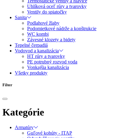
Termostatické ventily a hlavice
Uhlíková oceľ rúry a tvarovky
Ventily do spiatočky
Sanita
Podlahové žlaby
Podomietkové nádrže a konštrukcie
WC kombi
Závesné klozety a bidety
Tepelné čerpadlá
Vodovod a kanalizácia
HT rúry a tvarovky
PE potrubný rozvod voda
Vonkajšia kanalizácia
Všetky produkty
Filter
Kategórie
Armatúry
Guľové kohúty - ITAP