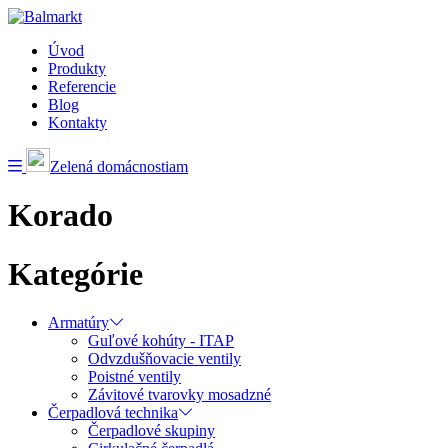
Úvod
Produkty
Referencie
Blog
Kontakty
Zelená domácnostiam
Korado
Kategórie
Armatúry
Guľové kohúty - ITAP
Odvzdušňovacie ventily
Poistné ventily
Závitové tvarovky mosadzné
Čerpadlová technika
Čerpadlové skupiny