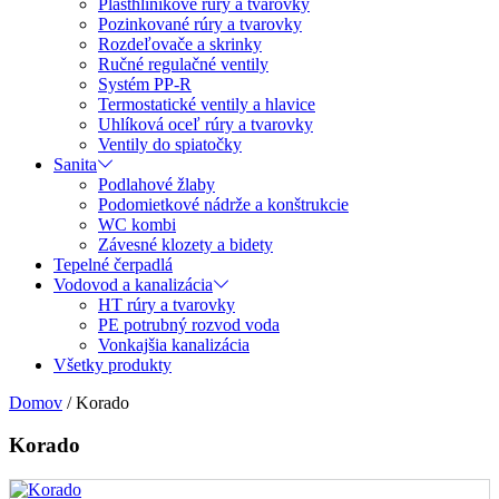
Plasthliníkové rúry a tvarovky
Pozinkované rúry a tvarovky
Rozdeľovače a skrinky
Ručné regulačné ventily
Systém PP-R
Termostatické ventily a hlavice
Uhlíková oceľ rúry a tvarovky
Ventily do spiatočky
Sanita
Podlahové žlaby
Podomietkové nádrže a konštrukcie
WC kombi
Závesné klozety a bidety
Tepelné čerpadlá
Vodovod a kanalizácia
HT rúry a tvarovky
PE potrubný rozvod voda
Vonkajšia kanalizácia
Všetky produkty
Domov
/
Korado
Korado