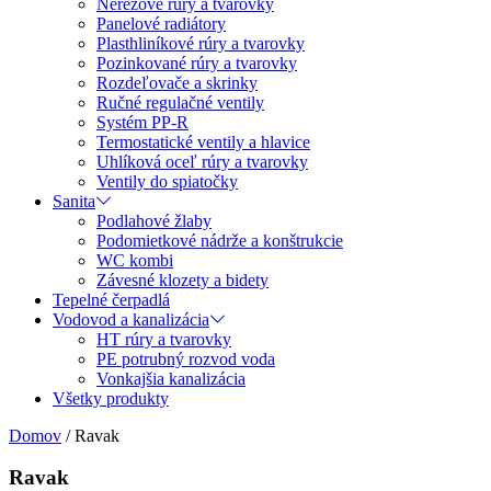
Nerezové rúry a tvarovky
Panelové radiátory
Plasthliníkové rúry a tvarovky
Pozinkované rúry a tvarovky
Rozdeľovače a skrinky
Ručné regulačné ventily
Systém PP-R
Termostatické ventily a hlavice
Uhlíková oceľ rúry a tvarovky
Ventily do spiatočky
Sanita
Podlahové žlaby
Podomietkové nádrže a konštrukcie
WC kombi
Závesné klozety a bidety
Tepelné čerpadlá
Vodovod a kanalizácia
HT rúry a tvarovky
PE potrubný rozvod voda
Vonkajšia kanalizácia
Všetky produkty
Domov
/
Ravak
Ravak