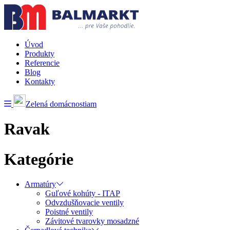
Úvod
Produkty
Referencie
Blog
Kontakty
Zelená domácnostiam
Ravak
Kategórie
Armatúry
Guľové kohúty - ITAP
Odvzdušňovacie ventily
Poistné ventily
Závitové tvarovky mosadzné