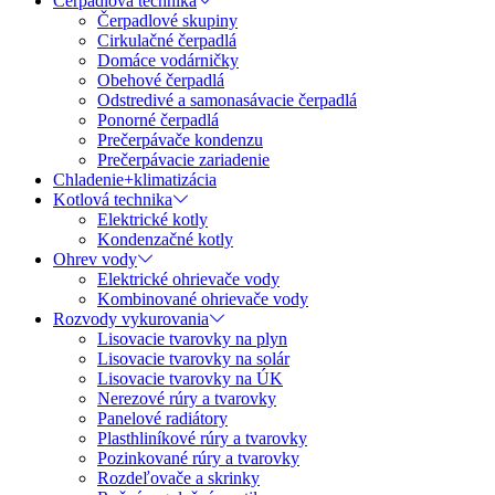
Čerpadlová technika
Čerpadlové skupiny
Cirkulačné čerpadlá
Domáce vodárničky
Obehové čerpadlá
Odstredivé a samonasávacie čerpadlá
Ponorné čerpadlá
Prečerpávače kondenzu
Prečerpávacie zariadenie
Chladenie+klimatizácia
Kotlová technika
Elektrické kotly
Kondenzačné kotly
Ohrev vody
Elektrické ohrievače vody
Kombinované ohrievače vody
Rozvody vykurovania
Lisovacie tvarovky na plyn
Lisovacie tvarovky na solár
Lisovacie tvarovky na ÚK
Nerezové rúry a tvarovky
Panelové radiátory
Plasthliníkové rúry a tvarovky
Pozinkované rúry a tvarovky
Rozdeľovače a skrinky