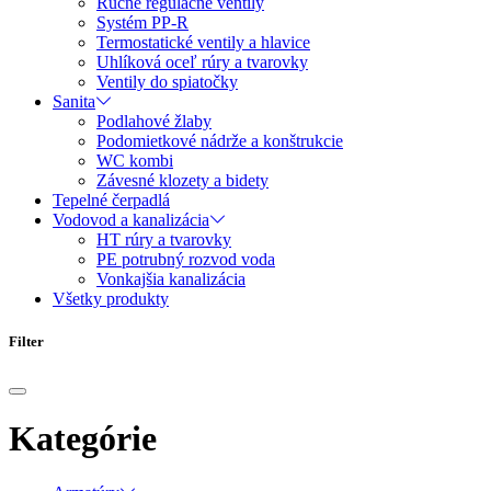
Ručné regulačné ventily
Systém PP-R
Termostatické ventily a hlavice
Uhlíková oceľ rúry a tvarovky
Ventily do spiatočky
Sanita
Podlahové žlaby
Podomietkové nádrže a konštrukcie
WC kombi
Závesné klozety a bidety
Tepelné čerpadlá
Vodovod a kanalizácia
HT rúry a tvarovky
PE potrubný rozvod voda
Vonkajšia kanalizácia
Všetky produkty
Filter
Kategórie