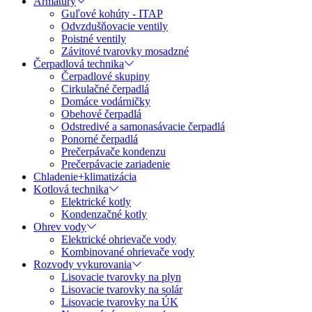
Armatúry
Guľové kohúty - ITAP
Odvzdušňovacie ventily
Poistné ventily
Závitové tvarovky mosadzné
Čerpadlová technika
Čerpadlové skupiny
Cirkulačné čerpadlá
Domáce vodárničky
Obehové čerpadlá
Odstredivé a samonasávacie čerpadlá
Ponorné čerpadlá
Prečerpávače kondenzu
Prečerpávacie zariadenie
Chladenie+klimatizácia
Kotlová technika
Elektrické kotly
Kondenzačné kotly
Ohrev vody
Elektrické ohrievače vody
Kombinované ohrievače vody
Rozvody vykurovania
Lisovacie tvarovky na plyn
Lisovacie tvarovky na solár
Lisovacie tvarovky na ÚK