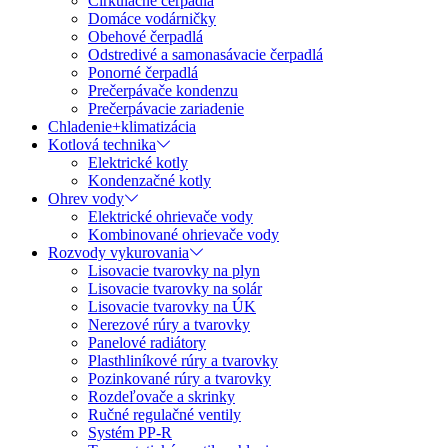
Cirkulačné čerpadlá
Domáce vodárničky
Obehové čerpadlá
Odstredivé a samonasávacie čerpadlá
Ponorné čerpadlá
Prečerpávače kondenzu
Prečerpávacie zariadenie
Chladenie+klimatizácia
Kotlová technika
Elektrické kotly
Kondenzačné kotly
Ohrev vody
Elektrické ohrievače vody
Kombinované ohrievače vody
Rozvody vykurovania
Lisovacie tvarovky na plyn
Lisovacie tvarovky na solár
Lisovacie tvarovky na ÚK
Nerezové rúry a tvarovky
Panelové radiátory
Plasthliníkové rúry a tvarovky
Pozinkované rúry a tvarovky
Rozdeľovače a skrinky
Ručné regulačné ventily
Systém PP-R