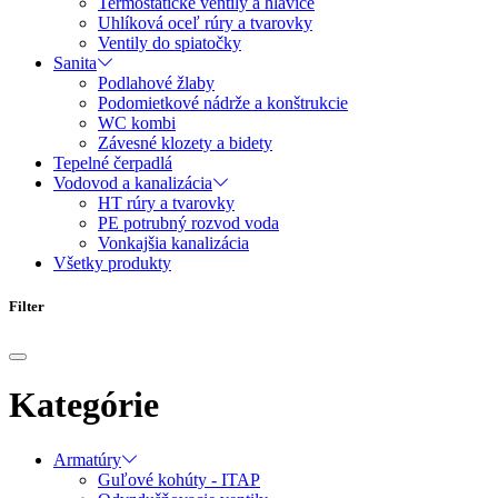
Termostatické ventily a hlavice
Uhlíková oceľ rúry a tvarovky
Ventily do spiatočky
Sanita
Podlahové žlaby
Podomietkové nádrže a konštrukcie
WC kombi
Závesné klozety a bidety
Tepelné čerpadlá
Vodovod a kanalizácia
HT rúry a tvarovky
PE potrubný rozvod voda
Vonkajšia kanalizácia
Všetky produkty
Filter
Kategórie
Armatúry
Guľové kohúty - ITAP