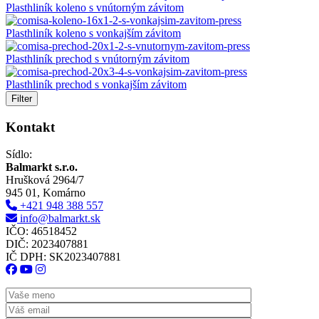
Plasthliník koleno s vnútorným závitom
Plasthliník koleno s vonkajším závitom
Plasthliník prechod s vnútorným závitom
Plasthliník prechod s vonkajším závitom
Filter
Kontakt
Sídlo:
Balmarkt s.r.o.
Hrušková 2964/7
945 01, Komárno
+421 948 388 557
info@balmarkt.sk
IČO: 46518452
DIČ: 2023407881
IČ DPH: SK2023407881