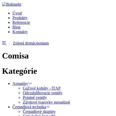
Úvod
Produkty
Referencie
Blog
Kontakty
Zelená domácnostiam
Comisa
Kategórie
Armatúry
Guľové kohúty - ITAP
Odvzdušňovacie ventily
Poistné ventily
Závitové tvarovky mosadzné
Čerpadlová technika
Čerpadlové skupiny