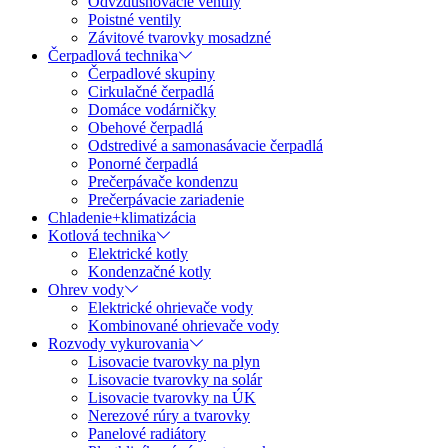
Odvzdušňovacie ventily
Poistné ventily
Závitové tvarovky mosadzné
Čerpadlová technika
Čerpadlové skupiny
Cirkulačné čerpadlá
Domáce vodárničky
Obehové čerpadlá
Odstredivé a samonasávacie čerpadlá
Ponorné čerpadlá
Prečerpávače kondenzu
Prečerpávacie zariadenie
Chladenie+klimatizácia
Kotlová technika
Elektrické kotly
Kondenzačné kotly
Ohrev vody
Elektrické ohrievače vody
Kombinované ohrievače vody
Rozvody vykurovania
Lisovacie tvarovky na plyn
Lisovacie tvarovky na solár
Lisovacie tvarovky na ÚK
Nerezové rúry a tvarovky
Panelové radiátory