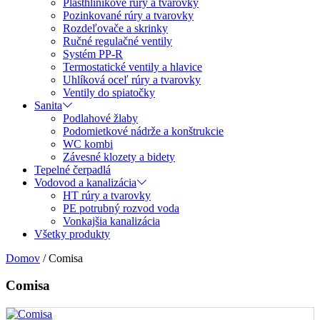
Plasthliníkové rúry a tvarovky
Pozinkované rúry a tvarovky
Rozdeľovače a skrinky
Ručné regulačné ventily
Systém PP-R
Termostatické ventily a hlavice
Uhlíková oceľ rúry a tvarovky
Ventily do spiatočky
Sanita
Podlahové žlaby
Podomietkové nádrže a konštrukcie
WC kombi
Závesné klozety a bidety
Tepelné čerpadlá
Vodovod a kanalizácia
HT rúry a tvarovky
PE potrubný rozvod voda
Vonkajšia kanalizácia
Všetky produkty
Domov
/
Comisa
Comisa